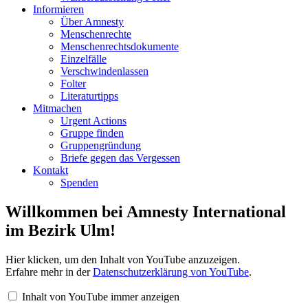
Informieren
Über Amnesty
Menschenrechte
Menschenrechtsdokumente
Einzelfälle
Verschwindenlassen
Folter
Literaturtipps
Mitmachen
Urgent Actions
Gruppe finden
Gruppengründung
Briefe gegen das Vergessen
Kontakt
Spenden
Willkommen bei Amnesty International
im Bezirk Ulm!
„Wer
Hier klicken, um den Inhalt von YouTube anzuzeigen.
wir
Erfahre mehr in der
Datenschutzerklärung von YouTube
.
sind“
von
Inhalt von YouTube immer anzeigen
YouTube