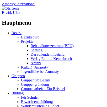
Amnesty
International
Bezirk Ulm
Hauptmenü
Zum
Bezirk
Inhalt
Bezirksbüro
springen
Projekte
Behandlungszentrum (BFU)
Stiftung
Der rollende Infostand
Verlag Edition Kettenbruch
Archiv
Kultur@Amnesty
Jugendliche bei Amnesty
Gruppen
Gruppen im Bezirk
Gruppengründung
Gruppenarbeit – Ein Beispiel
Bildung
Für Schulen
Erwachsenenbildung
Wanderausstellung Folter