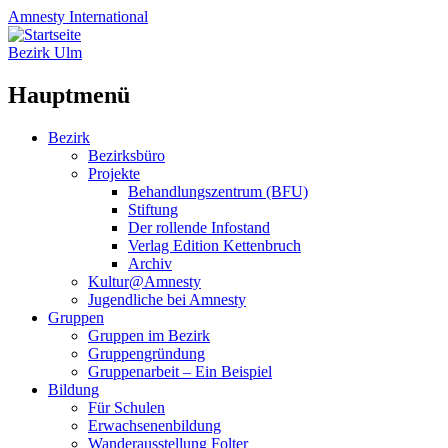
Amnesty
International
Bezirk Ulm
Hauptmenü
Zum
Bezirk
Inhalt
Bezirksbüro
springen
Projekte
Behandlungszentrum (BFU)
Stiftung
Der rollende Infostand
Verlag Edition Kettenbruch
Archiv
Kultur@Amnesty
Jugendliche bei Amnesty
Gruppen
Gruppen im Bezirk
Gruppengründung
Gruppenarbeit – Ein Beispiel
Bildung
Für Schulen
Erwachsenenbildung
Wanderausstellung Folter