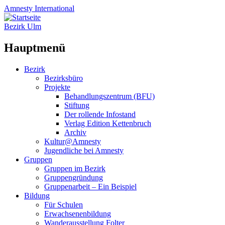
Amnesty
International
Bezirk Ulm
Hauptmenü
Zum
Bezirk
Inhalt
Bezirksbüro
springen
Projekte
Behandlungszentrum (BFU)
Stiftung
Der rollende Infostand
Verlag Edition Kettenbruch
Archiv
Kultur@Amnesty
Jugendliche bei Amnesty
Gruppen
Gruppen im Bezirk
Gruppengründung
Gruppenarbeit – Ein Beispiel
Bildung
Für Schulen
Erwachsenenbildung
Wanderausstellung Folter