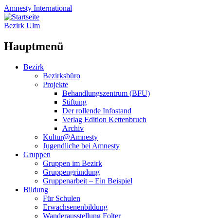
Amnesty
International
Bezirk Ulm
Hauptmenü
Zum
Bezirk
Inhalt
Bezirksbüro
springen
Projekte
Behandlungszentrum (BFU)
Stiftung
Der rollende Infostand
Verlag Edition Kettenbruch
Archiv
Kultur@Amnesty
Jugendliche bei Amnesty
Gruppen
Gruppen im Bezirk
Gruppengründung
Gruppenarbeit – Ein Beispiel
Bildung
Für Schulen
Erwachsenenbildung
Wanderausstellung Folter