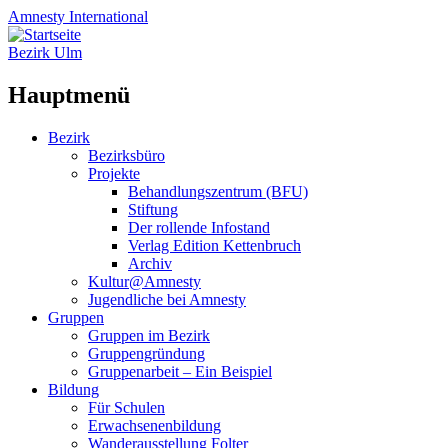
Amnesty
International
Bezirk Ulm
Hauptmenü
Zum
Bezirk
Inhalt
Bezirksbüro
springen
Projekte
Behandlungszentrum (BFU)
Stiftung
Der rollende Infostand
Verlag Edition Kettenbruch
Archiv
Kultur@Amnesty
Jugendliche bei Amnesty
Gruppen
Gruppen im Bezirk
Gruppengründung
Gruppenarbeit – Ein Beispiel
Bildung
Für Schulen
Erwachsenenbildung
Wanderausstellung Folter